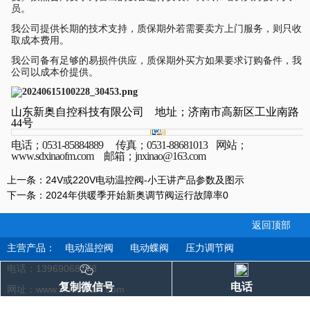
员。
我公司提供长期的技术支持，质保期外若需要卖方上门服务，则只收
取成本费用。
我公司备有足够的易损件供应，质保期外买方如果要求订购备件，我
公司以成本价提供。
山东新奥自控科技有限公司
地址；济南市高新区工业南路
44号
电话；
0531-85884889 传真；0531-88681013 网站；
www.sdxinaofm.com 邮箱；jnxinao@163.com
上一条：
24V或220V电动温控阀-小王讲产品参数及图示
下一条：
2024年供暖季开始新奥调节阀运行故障率0
返回顶部
主营产品：
电动温控阀
电动蝶阀
压力调节阀
电话：13969068778
复制微信号
电话
网址：www.xinaozkfm.com